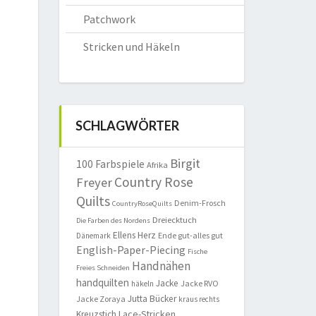
Patchwork
Stricken und Häkeln
SCHLAGWÖRTER
Birgit
100 Farbspiele
Afrika
Country Rose
Freyer
Quilts
Denim-Frosch
CountryRoseQuilts
Dreiecktuch
Die Farben des Nordens
Ellens Herz
Ende gut-alles gut
Dänemark
English-Paper-Piecing
Fische
Handnähen
Freies Schneiden
handquilten
Jacke
Jacke RVO
häkeln
Jutta Bücker
Jacke Zoraya
kraus rechts
Lace-Stricken
Kreuzstich