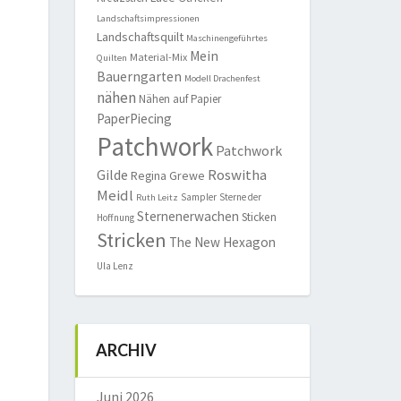
Landschaftsimpressionen
Landschaftsquilt
Maschinengeführtes
Mein
Material-Mix
Quilten
Bauerngarten
Modell Drachenfest
nähen
Nähen auf Papier
PaperPiecing
Patchwork
Patchwork
Roswitha
Gilde
Regina Grewe
Meidl
Sampler
Sterne der
Ruth Leitz
Sternenerwachen
Sticken
Hoffnung
Stricken
The New Hexagon
Ula Lenz
ARCHIV
Juni 2026