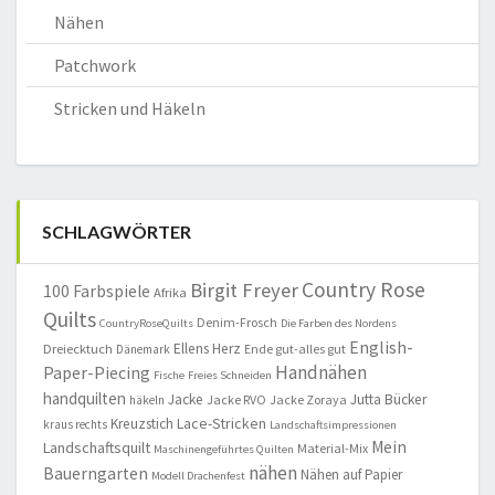
Nähen
Patchwork
Stricken und Häkeln
SCHLAGWÖRTER
Country Rose
Birgit Freyer
100 Farbspiele
Afrika
Quilts
Denim-Frosch
CountryRoseQuilts
Die Farben des Nordens
English-
Ellens Herz
Dreiecktuch
Ende gut-alles gut
Dänemark
Handnähen
Paper-Piecing
Fische
Freies Schneiden
handquilten
Jacke
Jutta Bücker
Jacke RVO
Jacke Zoraya
häkeln
Lace-Stricken
Kreuzstich
kraus rechts
Landschaftsimpressionen
Mein
Landschaftsquilt
Material-Mix
Maschinengeführtes Quilten
nähen
Bauerngarten
Nähen auf Papier
Modell Drachenfest