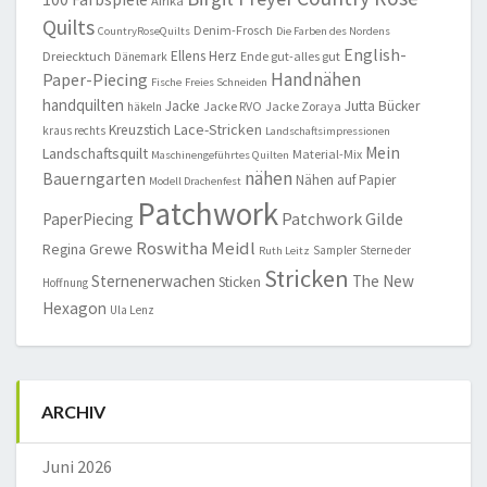
Afrika
Quilts
Denim-Frosch
CountryRoseQuilts
Die Farben des Nordens
English-
Ellens Herz
Dreiecktuch
Ende gut-alles gut
Dänemark
Handnähen
Paper-Piecing
Fische
Freies Schneiden
handquilten
Jacke
Jutta Bücker
Jacke RVO
Jacke Zoraya
häkeln
Lace-Stricken
Kreuzstich
kraus rechts
Landschaftsimpressionen
Mein
Landschaftsquilt
Material-Mix
Maschinengeführtes Quilten
nähen
Bauerngarten
Nähen auf Papier
Modell Drachenfest
Patchwork
Patchwork Gilde
PaperPiecing
Roswitha Meidl
Regina Grewe
Sampler
Sterne der
Ruth Leitz
Stricken
Sternenerwachen
The New
Sticken
Hoffnung
Hexagon
Ula Lenz
ARCHIV
Juni 2026