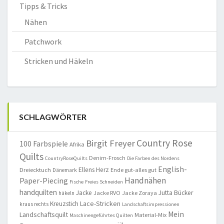
Tipps & Tricks
Nähen
Patchwork
Stricken und Häkeln
SCHLAGWÖRTER
Country Rose
Birgit Freyer
100 Farbspiele
Afrika
Quilts
Denim-Frosch
CountryRoseQuilts
Die Farben des Nordens
English-
Ellens Herz
Dreiecktuch
Ende gut-alles gut
Dänemark
Handnähen
Paper-Piecing
Fische
Freies Schneiden
handquilten
Jacke
Jutta Bücker
Jacke RVO
Jacke Zoraya
häkeln
Lace-Stricken
Kreuzstich
kraus rechts
Landschaftsimpressionen
Mein
Landschaftsquilt
Material-Mix
Maschinengeführtes Quilten