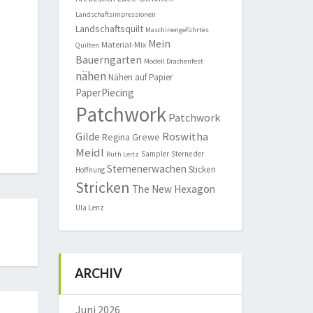
Landschaftsimpressionen
Landschaftsquilt
Maschinengeführtes
Mein
Material-Mix
Quilten
Bauerngarten
Modell Drachenfest
nähen
Nähen auf Papier
PaperPiecing
Patchwork
Patchwork
Roswitha
Gilde
Regina Grewe
Meidl
Sampler
Sterne der
Ruth Leitz
Sternenerwachen
Sticken
Hoffnung
Stricken
The New Hexagon
Ula Lenz
ARCHIV
Juni 2026