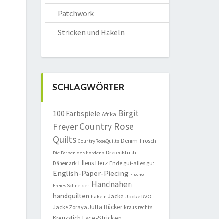
Patchwork
Stricken und Häkeln
SCHLAGWÖRTER
Birgit
100 Farbspiele
Afrika
Country Rose
Freyer
Quilts
Denim-Frosch
CountryRoseQuilts
Dreiecktuch
Die Farben des Nordens
Ellens Herz
Ende gut-alles gut
Dänemark
English-Paper-Piecing
Fische
Handnähen
Freies Schneiden
handquilten
Jacke
Jacke RVO
häkeln
Jutta Bücker
Jacke Zoraya
kraus rechts
Lace-Stricken
Kreuzstich