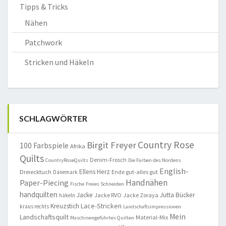
Tipps & Tricks
Nähen
Patchwork
Stricken und Häkeln
SCHLAGWÖRTER
Country Rose
Birgit Freyer
100 Farbspiele
Afrika
Quilts
Denim-Frosch
CountryRoseQuilts
Die Farben des Nordens
English-
Ellens Herz
Dreiecktuch
Ende gut-alles gut
Dänemark
Handnähen
Paper-Piecing
Fische
Freies Schneiden
handquilten
Jacke
Jutta Bücker
Jacke RVO
Jacke Zoraya
häkeln
Lace-Stricken
Kreuzstich
kraus rechts
Landschaftsimpressionen
Mein
Landschaftsquilt
Material-Mix
Maschinengeführtes Quilten