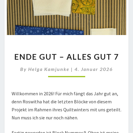
ENDE
ENDE GUT – ALLES GUT 7
GUT
–
By
Helga Kamjunke
ALLES
|
4. Januar 2026
GUT
7
Willkommen in 2026! Für mich fängt das Jahr gut an,
denn Roswitha hat die letzten Blöcke von diesem
Projekt im Rahmen ihres Quiltwinters mit uns geteilt.
Nun muss ich sie nur noch nähen.
Fertig geworden ist Block Nummer 9. Oben ist meine