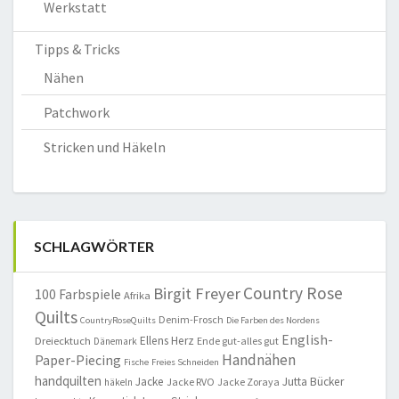
Werkstatt
Tipps & Tricks
Nähen
Patchwork
Stricken und Häkeln
SCHLAGWÖRTER
Country Rose
Birgit Freyer
100 Farbspiele
Afrika
Quilts
Denim-Frosch
CountryRoseQuilts
Die Farben des Nordens
English-
Ellens Herz
Dreiecktuch
Ende gut-alles gut
Dänemark
Handnähen
Paper-Piecing
Fische
Freies Schneiden
handquilten
Jacke
Jutta Bücker
Jacke RVO
Jacke Zoraya
häkeln