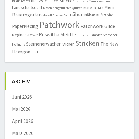
Lace-Stricken
Kreuzstich
kraus rechts
Landschaftsimpressionen
Mein
Landschaftsquilt
Material-Mix
Maschinengeführtes Quilten
nähen
Bauerngarten
Nähen auf Papier
Modell Drachenfest
Patchwork
Patchwork Gilde
PaperPiecing
Roswitha Meidl
Regina Grewe
Sampler
Sterne der
Ruth Leitz
Stricken
Sternenerwachen
The New
Sticken
Hoffnung
Hexagon
Ula Lenz
ARCHIV
Juni 2026
Mai 2026
April 2026
März 2026