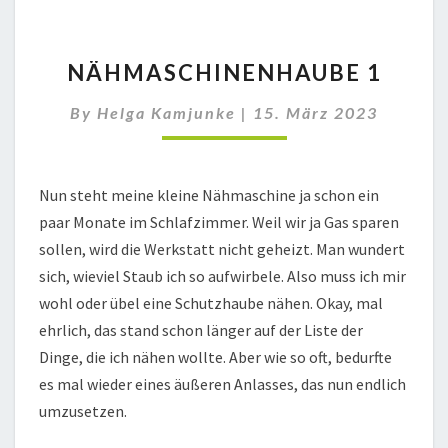
NÄHMASCHINENHAUBE
NÄHMASCHINENHAUBE 1
1
By
Helga Kamjunke
|
15. März 2023
Nun steht meine kleine Nähmaschine ja schon ein
paar Monate im Schlafzimmer. Weil wir ja Gas sparen
sollen, wird die Werkstatt nicht geheizt. Man wundert
sich, wieviel Staub ich so aufwirbele. Also muss ich mir
wohl oder übel eine Schutzhaube nähen. Okay, mal
ehrlich, das stand schon länger auf der Liste der
Dinge, die ich nähen wollte. Aber wie so oft, bedurfte
es mal wieder eines äußeren Anlasses, das nun endlich
umzusetzen.