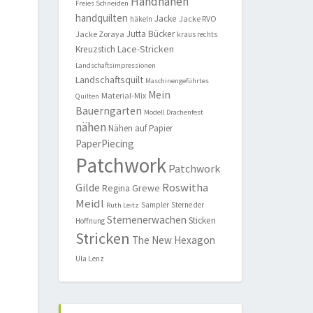
Handnähen
Freies Schneiden
handquilten
Jacke
Jacke RVO
häkeln
Jutta Bücker
Jacke Zoraya
kraus rechts
Lace-Stricken
Kreuzstich
Landschaftsimpressionen
Landschaftsquilt
Maschinengeführtes
Mein
Material-Mix
Quilten
Bauerngarten
Modell Drachenfest
nähen
Nähen auf Papier
PaperPiecing
Patchwork
Patchwork
Roswitha
Gilde
Regina Grewe
Meidl
Sampler
Sterne der
Ruth Leitz
Sternenerwachen
Sticken
Hoffnung
Stricken
The New Hexagon
Ula Lenz