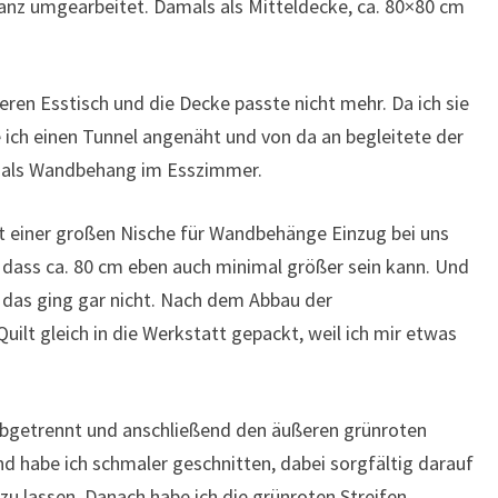
z umgearbeitet. Damals als Mitteldecke, ca. 80×80 cm
en Esstisch und die Decke passte nicht mehr. Da ich sie
 ich einen Tunnel angenäht und von da an begleitete der
t als Wandbehang im Esszimmer.
it einer großen Nische für Wandbehänge Einzug bei uns
, dass ca. 80 cm eben auch minimal größer sein kann. Und
, das ging gar nicht. Nach dem Abbau der
ilt gleich in die Werkstatt gepackt, weil ich mir etwas
 abgetrennt und anschließend den äußeren grünroten
 habe ich schmaler geschnitten, dabei sorgfältig darauf
 zu lassen. Danach habe ich die grünroten Streifen