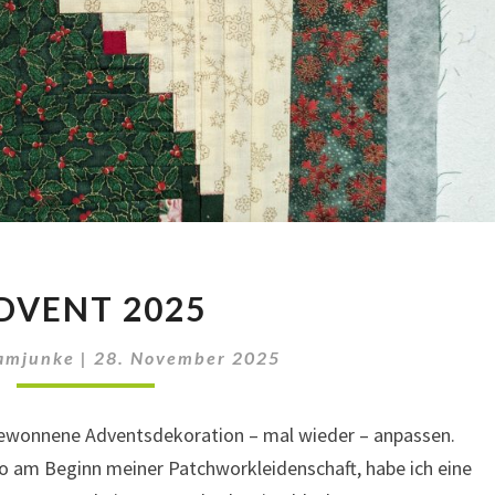
ADVENT
DVENT 2025
2025
amjunke
|
28. November 2025
bgewonnene Adventsdekoration – mal wieder – anpassen.
o am Beginn meiner Patchworkleidenschaft, habe ich eine