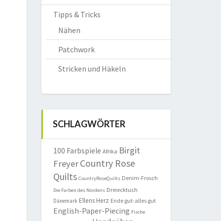
Tipps & Tricks
Nähen
Patchwork
Stricken und Häkeln
SCHLAGWÖRTER
Birgit
100 Farbspiele
Afrika
Country Rose
Freyer
Quilts
Denim-Frosch
CountryRoseQuilts
Dreiecktuch
Die Farben des Nordens
Ellens Herz
Ende gut-alles gut
Dänemark
English-Paper-Piecing
Fische