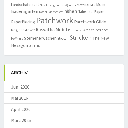
Mein
Landschaftsquilt
Material-Mix
Maschinengeführtes Quilten
nähen
Bauerngarten
Nähen auf Papier
Modell Drachenfest
Patchwork
Patchwork Gilde
PaperPiecing
Roswitha Meidl
Regina Grewe
Sampler
Sterne der
Ruth Leitz
Stricken
Sternenerwachen
The New
Sticken
Hoffnung
Hexagon
Ula Lenz
ARCHIV
Juni 2026
Mai 2026
April 2026
März 2026