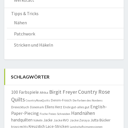
Tipps & Tricks
Nähen
Patchwork
Stricken und Häkeln
SCHLAGWÖRTER
Country Rose
Birgit Freyer
100 Farbspiele
Afrika
Quilts
Denim-Frosch
CountryRoseQuilts
Die Farben des Nordens
English-
Ellens Herz
Dreiecktuch
Ende gut-alles gut
Dänemark
Handnähen
Paper-Piecing
Fische
Freies Schneiden
handquilten
Jacke
Jutta Bücker
Jacke RVO
Jacke Zoraya
häkeln
Lace-Stricken
Kreuzstich
kraus rechts
Landschaftsimpressionen