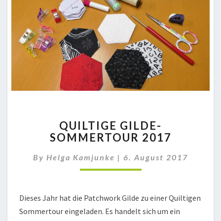
QUILTIGE
QUILTIGE GILDE-
GILDE-
SOMMERTOUR 2017
SOMMERTOUR
2017
By
Helga Kamjunke
|
6. August 2017
Dieses Jahr hat die Patchwork Gilde zu einer Quiltigen
Sommertour eingeladen. Es handelt sich um ein