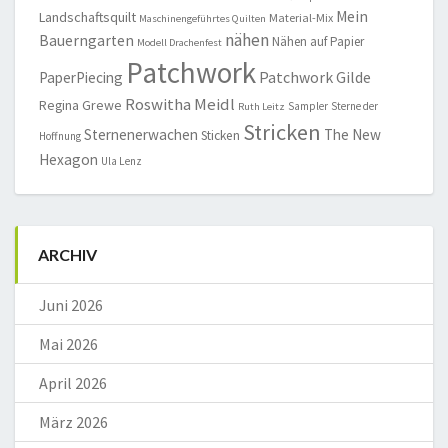
Mein
Landschaftsquilt
Material-Mix
Maschinengeführtes Quilten
nähen
Bauerngarten
Nähen auf Papier
Modell Drachenfest
Patchwork
Patchwork Gilde
PaperPiecing
Roswitha Meidl
Regina Grewe
Sampler
Sterne der
Ruth Leitz
Stricken
Sternenerwachen
The New
Sticken
Hoffnung
Hexagon
Ula Lenz
ARCHIV
Juni 2026
Mai 2026
April 2026
März 2026