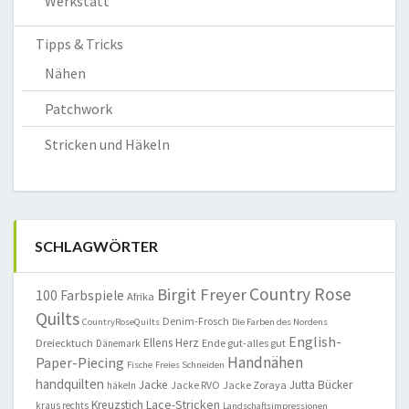
Werkstatt
Tipps & Tricks
Nähen
Patchwork
Stricken und Häkeln
SCHLAGWÖRTER
Country Rose
Birgit Freyer
100 Farbspiele
Afrika
Quilts
Denim-Frosch
CountryRoseQuilts
Die Farben des Nordens
English-
Ellens Herz
Dreiecktuch
Ende gut-alles gut
Dänemark
Handnähen
Paper-Piecing
Fische
Freies Schneiden
handquilten
Jacke
Jutta Bücker
Jacke RVO
Jacke Zoraya
häkeln
Lace-Stricken
Kreuzstich
kraus rechts
Landschaftsimpressionen