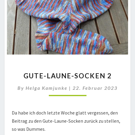
GUTE-
GUTE-LAUNE-SOCKEN 2
LAUNE-
SOCKEN
By
Helga Kamjunke
|
22. Februar 2023
2
Da habe ich doch letzte Woche glatt vergessen, den
Beitrag zu den Gute-Laune-Socken zurück zu stellen,
so was Dummes.