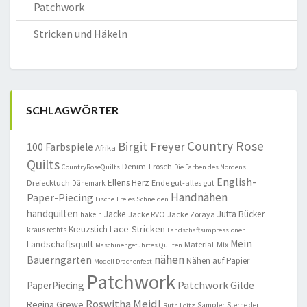
Patchwork
Stricken und Häkeln
SCHLAGWÖRTER
Country Rose
Birgit Freyer
100 Farbspiele
Afrika
Quilts
Denim-Frosch
CountryRoseQuilts
Die Farben des Nordens
English-
Ellens Herz
Dreiecktuch
Ende gut-alles gut
Dänemark
Handnähen
Paper-Piecing
Fische
Freies Schneiden
handquilten
Jacke
Jutta Bücker
Jacke RVO
Jacke Zoraya
häkeln
Lace-Stricken
Kreuzstich
kraus rechts
Landschaftsimpressionen
Mein
Landschaftsquilt
Material-Mix
Maschinengeführtes Quilten
nähen
Bauerngarten
Nähen auf Papier
Modell Drachenfest
Patchwork
Patchwork Gilde
PaperPiecing
Roswitha Meidl
Regina Grewe
Sampler
Sterne der
Ruth Leitz