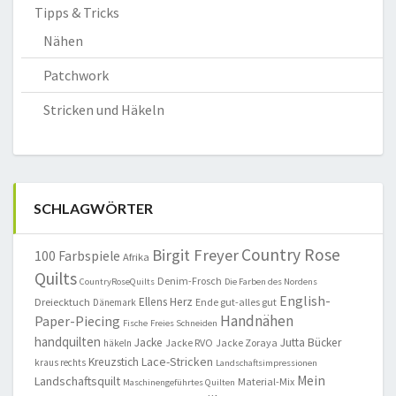
Tipps & Tricks
Nähen
Patchwork
Stricken und Häkeln
SCHLAGWÖRTER
Country Rose
Birgit Freyer
100 Farbspiele
Afrika
Quilts
Denim-Frosch
CountryRoseQuilts
Die Farben des Nordens
English-
Ellens Herz
Dreiecktuch
Ende gut-alles gut
Dänemark
Handnähen
Paper-Piecing
Fische
Freies Schneiden
handquilten
Jacke
Jutta Bücker
Jacke RVO
Jacke Zoraya
häkeln
Lace-Stricken
Kreuzstich
kraus rechts
Landschaftsimpressionen
Mein
Landschaftsquilt
Material-Mix
Maschinengeführtes Quilten