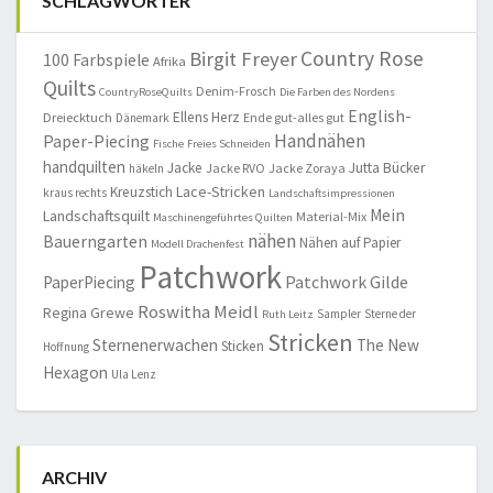
SCHLAGWÖRTER
Country Rose
Birgit Freyer
100 Farbspiele
Afrika
Quilts
Denim-Frosch
CountryRoseQuilts
Die Farben des Nordens
English-
Ellens Herz
Dreiecktuch
Ende gut-alles gut
Dänemark
Handnähen
Paper-Piecing
Fische
Freies Schneiden
handquilten
Jacke
Jutta Bücker
Jacke RVO
Jacke Zoraya
häkeln
Lace-Stricken
Kreuzstich
kraus rechts
Landschaftsimpressionen
Mein
Landschaftsquilt
Material-Mix
Maschinengeführtes Quilten
nähen
Bauerngarten
Nähen auf Papier
Modell Drachenfest
Patchwork
Patchwork Gilde
PaperPiecing
Roswitha Meidl
Regina Grewe
Sampler
Sterne der
Ruth Leitz
Stricken
Sternenerwachen
The New
Sticken
Hoffnung
Hexagon
Ula Lenz
ARCHIV