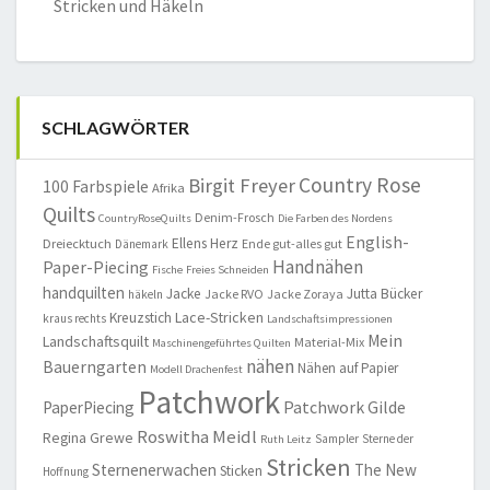
Stricken und Häkeln
SCHLAGWÖRTER
Country Rose
Birgit Freyer
100 Farbspiele
Afrika
Quilts
Denim-Frosch
CountryRoseQuilts
Die Farben des Nordens
English-
Ellens Herz
Dreiecktuch
Ende gut-alles gut
Dänemark
Handnähen
Paper-Piecing
Fische
Freies Schneiden
handquilten
Jacke
Jutta Bücker
Jacke RVO
Jacke Zoraya
häkeln
Lace-Stricken
Kreuzstich
kraus rechts
Landschaftsimpressionen
Mein
Landschaftsquilt
Material-Mix
Maschinengeführtes Quilten
nähen
Bauerngarten
Nähen auf Papier
Modell Drachenfest
Patchwork
Patchwork Gilde
PaperPiecing
Roswitha Meidl
Regina Grewe
Sampler
Sterne der
Ruth Leitz
Stricken
Sternenerwachen
The New
Sticken
Hoffnung