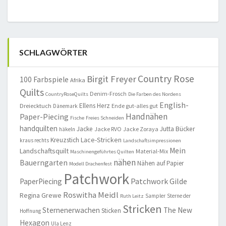
SCHLAGWÖRTER
Country Rose
Birgit Freyer
100 Farbspiele
Afrika
Quilts
Denim-Frosch
CountryRoseQuilts
Die Farben des Nordens
English-
Ellens Herz
Dreiecktuch
Ende gut-alles gut
Dänemark
Handnähen
Paper-Piecing
Fische
Freies Schneiden
handquilten
Jacke
Jutta Bücker
Jacke RVO
Jacke Zoraya
häkeln
Lace-Stricken
Kreuzstich
kraus rechts
Landschaftsimpressionen
Mein
Landschaftsquilt
Material-Mix
Maschinengeführtes Quilten
nähen
Bauerngarten
Nähen auf Papier
Modell Drachenfest
Patchwork
Patchwork Gilde
PaperPiecing
Roswitha Meidl
Regina Grewe
Sampler
Sterne der
Ruth Leitz
Stricken
Sternenerwachen
The New
Sticken
Hoffnung
Hexagon
Ula Lenz