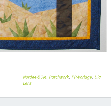
Nordee-BOM
,
Patchwork
,
PP-Vorlage
,
Ula
Lenz