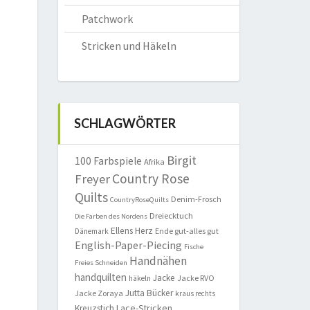
Patchwork
Stricken und Häkeln
SCHLAGWÖRTER
Birgit
100 Farbspiele
Afrika
Country Rose
Freyer
Quilts
Denim-Frosch
CountryRoseQuilts
Dreiecktuch
Die Farben des Nordens
Ellens Herz
Ende gut-alles gut
Dänemark
English-Paper-Piecing
Fische
Handnähen
Freies Schneiden
handquilten
Jacke
Jacke RVO
häkeln
Jutta Bücker
Jacke Zoraya
kraus rechts
Lace-Stricken
Kreuzstich