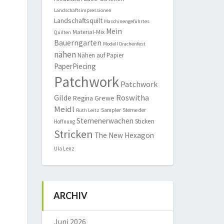
Landschaftsimpressionen
Landschaftsquilt
Maschinengeführtes
Mein
Material-Mix
Quilten
Bauerngarten
Modell Drachenfest
nähen
Nähen auf Papier
PaperPiecing
Patchwork
Patchwork
Roswitha
Gilde
Regina Grewe
Meidl
Sampler
Sterne der
Ruth Leitz
Sternenerwachen
Sticken
Hoffnung
Stricken
The New Hexagon
Ula Lenz
ARCHIV
Juni 2026