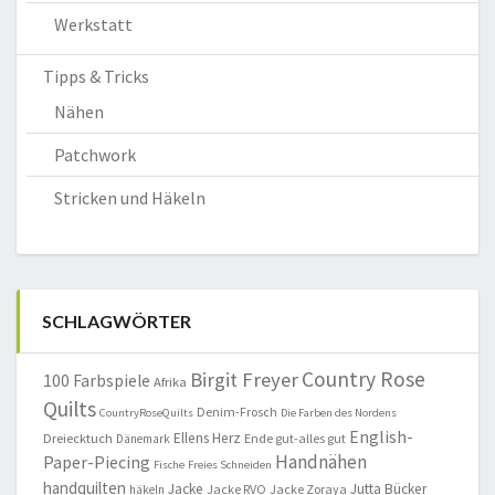
Werkstatt
Tipps & Tricks
Nähen
Patchwork
Stricken und Häkeln
SCHLAGWÖRTER
Country Rose
Birgit Freyer
100 Farbspiele
Afrika
Quilts
Denim-Frosch
CountryRoseQuilts
Die Farben des Nordens
English-
Ellens Herz
Dreiecktuch
Ende gut-alles gut
Dänemark
Handnähen
Paper-Piecing
Fische
Freies Schneiden
handquilten
Jacke
Jutta Bücker
Jacke RVO
Jacke Zoraya
häkeln