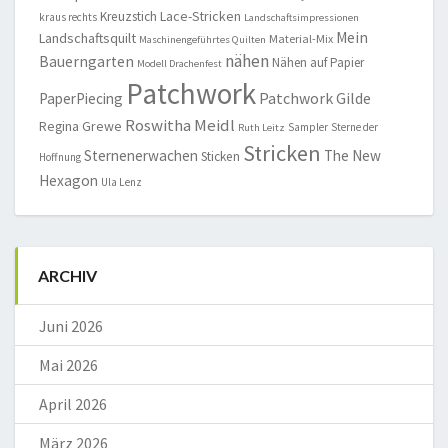
Lace-Stricken
Kreuzstich
kraus rechts
Landschaftsimpressionen
Mein
Landschaftsquilt
Material-Mix
Maschinengeführtes Quilten
nähen
Bauerngarten
Nähen auf Papier
Modell Drachenfest
Patchwork
Patchwork Gilde
PaperPiecing
Roswitha Meidl
Regina Grewe
Sampler
Sterne der
Ruth Leitz
Stricken
Sternenerwachen
The New
Sticken
Hoffnung
Hexagon
Ula Lenz
ARCHIV
Juni 2026
Mai 2026
April 2026
März 2026