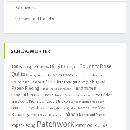
Patchwork
Stricken und Häkeln
SCHLAGWÖRTER
Country Rose
Birgit Freyer
100 Farbspiele
Afrika
Quilts
Denim-Frosch
CountryRoseQuilts
Die Farben des Nordens
English-
Ellens Herz
Dreiecktuch
Ende gut-alles gut
Dänemark
Handnähen
Paper-Piecing
Fische
Freies Schneiden
handquilten
Jacke
Jutta Bücker
Jacke RVO
Jacke Zoraya
häkeln
Lace-Stricken
Kreuzstich
kraus rechts
Landschaftsimpressionen
Mein
Landschaftsquilt
Material-Mix
Maschinengeführtes Quilten
nähen
Bauerngarten
Nähen auf Papier
Modell Drachenfest
Patchwork
Patchwork Gilde
PaperPiecing