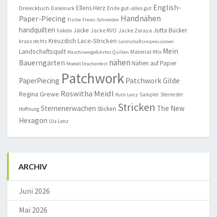
English-
Ellens Herz
Dreiecktuch
Ende gut-alles gut
Dänemark
Handnähen
Paper-Piecing
Fische
Freies Schneiden
handquilten
Jacke
Jutta Bücker
Jacke RVO
Jacke Zoraya
häkeln
Lace-Stricken
Kreuzstich
kraus rechts
Landschaftsimpressionen
Mein
Landschaftsquilt
Material-Mix
Maschinengeführtes Quilten
nähen
Bauerngarten
Nähen auf Papier
Modell Drachenfest
Patchwork
Patchwork Gilde
PaperPiecing
Roswitha Meidl
Regina Grewe
Sampler
Sterne der
Ruth Leitz
Stricken
Sternenerwachen
The New
Sticken
Hoffnung
Hexagon
Ula Lenz
ARCHIV
Juni 2026
Mai 2026