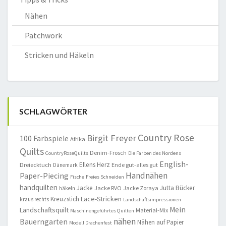
Nähen
Patchwork
Stricken und Häkeln
SCHLAGWÖRTER
Country Rose
Birgit Freyer
100 Farbspiele
Afrika
Quilts
Denim-Frosch
CountryRoseQuilts
Die Farben des Nordens
English-
Ellens Herz
Dreiecktuch
Ende gut-alles gut
Dänemark
Handnähen
Paper-Piecing
Fische
Freies Schneiden
handquilten
Jacke
Jutta Bücker
Jacke RVO
Jacke Zoraya
häkeln
Lace-Stricken
Kreuzstich
kraus rechts
Landschaftsimpressionen
Mein
Landschaftsquilt
Material-Mix
Maschinengeführtes Quilten
nähen
Bauerngarten
Nähen auf Papier
Modell Drachenfest