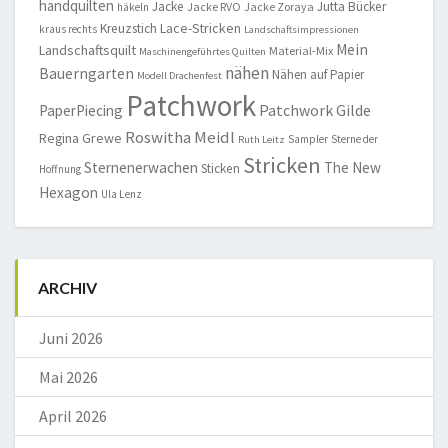
handquilten
Jacke
Jutta Bücker
Jacke RVO
Jacke Zoraya
häkeln
Lace-Stricken
Kreuzstich
kraus rechts
Landschaftsimpressionen
Mein
Landschaftsquilt
Material-Mix
Maschinengeführtes Quilten
nähen
Bauerngarten
Nähen auf Papier
Modell Drachenfest
Patchwork
Patchwork Gilde
PaperPiecing
Roswitha Meidl
Regina Grewe
Sampler
Sterne der
Ruth Leitz
Stricken
Sternenerwachen
The New
Sticken
Hoffnung
Hexagon
Ula Lenz
ARCHIV
Juni 2026
Mai 2026
April 2026