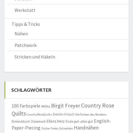
Werkstatt
Tipps & Tricks
Nähen
Patchwork
Stricken und Häkeln
SCHLAGWÖRTER
Country Rose
Birgit Freyer
100 Farbspiele
Afrika
Quilts
Denim-Frosch
CountryRoseQuilts
Die Farben des Nordens
English-
Ellens Herz
Dreiecktuch
Ende gut-alles gut
Dänemark
Handnähen
Paper-Piecing
Fische
Freies Schneiden