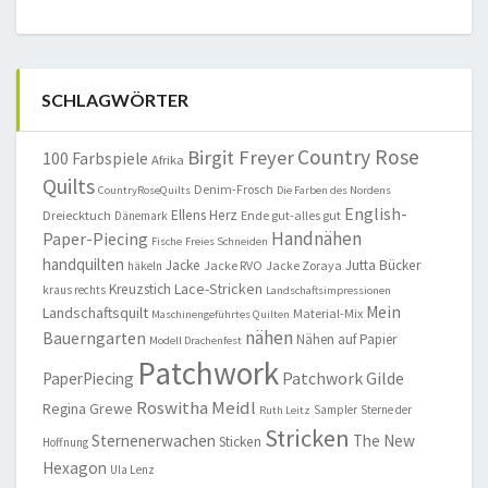
SCHLAGWÖRTER
Country Rose
Birgit Freyer
100 Farbspiele
Afrika
Quilts
Denim-Frosch
CountryRoseQuilts
Die Farben des Nordens
English-
Ellens Herz
Dreiecktuch
Ende gut-alles gut
Dänemark
Handnähen
Paper-Piecing
Fische
Freies Schneiden
handquilten
Jacke
Jutta Bücker
Jacke RVO
Jacke Zoraya
häkeln
Lace-Stricken
Kreuzstich
kraus rechts
Landschaftsimpressionen
Mein
Landschaftsquilt
Material-Mix
Maschinengeführtes Quilten
nähen
Bauerngarten
Nähen auf Papier
Modell Drachenfest
Patchwork
Patchwork Gilde
PaperPiecing
Roswitha Meidl
Regina Grewe
Sampler
Sterne der
Ruth Leitz
Stricken
Sternenerwachen
The New
Sticken
Hoffnung
Hexagon
Ula Lenz