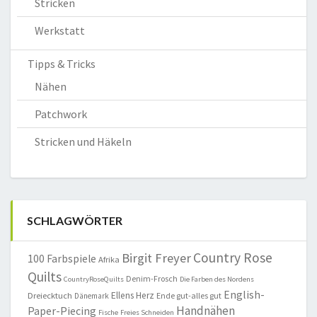
Stricken
Werkstatt
Tipps & Tricks
Nähen
Patchwork
Stricken und Häkeln
SCHLAGWÖRTER
Country Rose
Birgit Freyer
100 Farbspiele
Afrika
Quilts
Denim-Frosch
CountryRoseQuilts
Die Farben des Nordens
English-
Ellens Herz
Dreiecktuch
Ende gut-alles gut
Dänemark
Handnähen
Paper-Piecing
Fische
Freies Schneiden