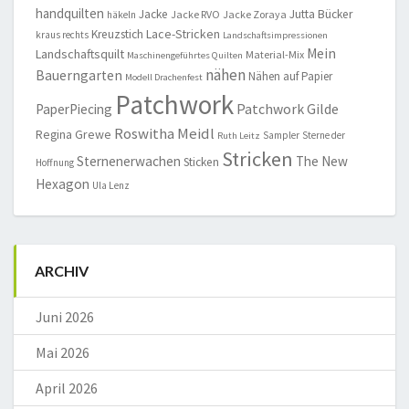
handquilten
Jacke
Jutta Bücker
Jacke RVO
Jacke Zoraya
häkeln
Lace-Stricken
Kreuzstich
kraus rechts
Landschaftsimpressionen
Mein
Landschaftsquilt
Material-Mix
Maschinengeführtes Quilten
nähen
Bauerngarten
Nähen auf Papier
Modell Drachenfest
Patchwork
Patchwork Gilde
PaperPiecing
Roswitha Meidl
Regina Grewe
Sampler
Sterne der
Ruth Leitz
Stricken
Sternenerwachen
The New
Sticken
Hoffnung
Hexagon
Ula Lenz
ARCHIV
Juni 2026
Mai 2026
April 2026