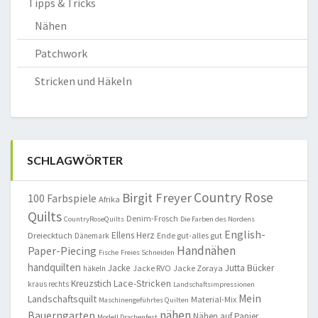
Tipps & Tricks
Nähen
Patchwork
Stricken und Häkeln
SCHLAGWÖRTER
Country Rose
Birgit Freyer
100 Farbspiele
Afrika
Quilts
Denim-Frosch
CountryRoseQuilts
Die Farben des Nordens
English-
Ellens Herz
Dreiecktuch
Ende gut-alles gut
Dänemark
Handnähen
Paper-Piecing
Fische
Freies Schneiden
handquilten
Jacke
Jutta Bücker
Jacke RVO
Jacke Zoraya
häkeln
Lace-Stricken
Kreuzstich
kraus rechts
Landschaftsimpressionen
Mein
Landschaftsquilt
Material-Mix
Maschinengeführtes Quilten
nähen
Bauerngarten
Nähen auf Papier
Modell Drachenfest