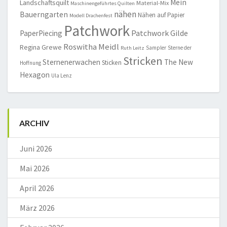
Mein
Landschaftsquilt
Material-Mix
Maschinengeführtes Quilten
nähen
Bauerngarten
Nähen auf Papier
Modell Drachenfest
Patchwork
Patchwork Gilde
PaperPiecing
Roswitha Meidl
Regina Grewe
Sampler
Sterne der
Ruth Leitz
Stricken
Sternenerwachen
The New
Sticken
Hoffnung
Hexagon
Ula Lenz
ARCHIV
Juni 2026
Mai 2026
April 2026
März 2026