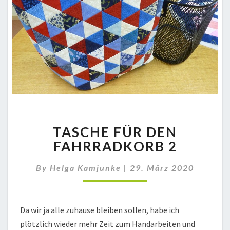
TASCHE
TASCHE FÜR DEN
FÜR
DEN
FAHRRADKORB 2
FAHRRADKORB
2
By
Helga Kamjunke
|
29. März 2020
Da wir ja alle zuhause bleiben sollen, habe ich
plötzlich wieder mehr Zeit zum Handarbeiten und