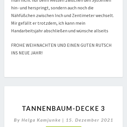
man nicht nur beim Messen zwischen den Systemen
hin- und herspringt, sondern auch noch die
Nähfüßchen zwischen Inch und Zentimeter wechselt.
Mir gefällt er trotzdem, ich kann mein
Handarbeitsjahr abschließen und wünsche allseits
FROHE WEIHNACHTEN UND EINEN GUTEN RUTSCH
INS NEUE JAHR!
TANNENBAUM-
TANNENBAUM-DECKE 3
DECKE
3
By
Helga Kamjunke
|
15. Dezember 2021