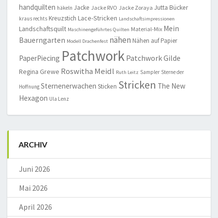
handquilten
Jacke
Jutta Bücker
Jacke RVO
Jacke Zoraya
häkeln
Lace-Stricken
Kreuzstich
kraus rechts
Landschaftsimpressionen
Mein
Landschaftsquilt
Material-Mix
Maschinengeführtes Quilten
nähen
Bauerngarten
Nähen auf Papier
Modell Drachenfest
Patchwork
Patchwork Gilde
PaperPiecing
Roswitha Meidl
Regina Grewe
Sampler
Sterne der
Ruth Leitz
Stricken
Sternenerwachen
The New
Sticken
Hoffnung
Hexagon
Ula Lenz
ARCHIV
Juni 2026
Mai 2026
April 2026