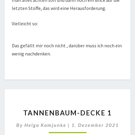
man alles achten soll und dann noch ein Blick auf die
letzten Stoffe, das wird eine Herausforderung.
Vielleicht so:
Das gefällt mir noch nicht , darüber muss ich noch ein
wenig nachdenken.
TANNENBAUM-
TANNENBAUM-DECKE 1
DECKE
1
By
Helga Kamjunke
|
1. Dezember 2021