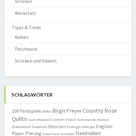
Stricken
Werkstatt
Tipps & Tricks
Nähen
Patchwork
Stricken und Häkeln
SCHLAGWÖRTER
Country Rose
Birgit Freyer
100 Farbspiele
Afrika
Quilts
Denim-Frosch
CountryRoseQuilts
Die Farben des Nordens
English-
Ellens Herz
Dreiecktuch
Ende gut-alles gut
Dänemark
Handnähen
Paper-Piecing
Fische
Freies Schneiden