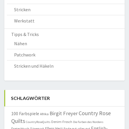
Stricken
Werkstatt
Tipps & Tricks
Nähen
Patchwork
Stricken und Häkeln
SCHLAGWÖRTER
Country Rose
Birgit Freyer
100 Farbspiele
Afrika
Quilts
Denim-Frosch
CountryRoseQuilts
Die Farben des Nordens
English-
Ellens Herz
Dreiecktuch
Ende gut-alles gut
Dänemark