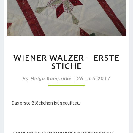
WIENER
WIENER WALZER – ERSTE
WALZER
–
STICHE
ERSTE
STICHE
By
Helga Kamjunke
|
26. Juli 2017
Das erste Blöckchen ist gequiltet.