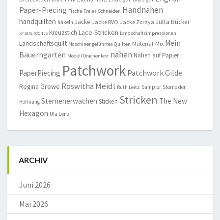
Handnähen
Paper-Piecing
Fische
Freies Schneiden
handquilten
Jacke
Jutta Bücker
Jacke RVO
Jacke Zoraya
häkeln
Lace-Stricken
Kreuzstich
kraus rechts
Landschaftsimpressionen
Mein
Landschaftsquilt
Material-Mix
Maschinengeführtes Quilten
nähen
Bauerngarten
Nähen auf Papier
Modell Drachenfest
Patchwork
Patchwork Gilde
PaperPiecing
Roswitha Meidl
Regina Grewe
Sampler
Sterne der
Ruth Leitz
Stricken
Sternenerwachen
The New
Sticken
Hoffnung
Hexagon
Ula Lenz
ARCHIV
Juni 2026
Mai 2026