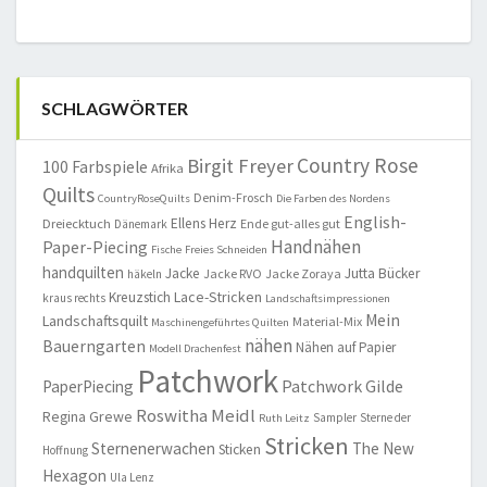
SCHLAGWÖRTER
Country Rose
Birgit Freyer
100 Farbspiele
Afrika
Quilts
Denim-Frosch
CountryRoseQuilts
Die Farben des Nordens
English-
Ellens Herz
Dreiecktuch
Ende gut-alles gut
Dänemark
Handnähen
Paper-Piecing
Fische
Freies Schneiden
handquilten
Jacke
Jutta Bücker
Jacke RVO
Jacke Zoraya
häkeln
Lace-Stricken
Kreuzstich
kraus rechts
Landschaftsimpressionen
Mein
Landschaftsquilt
Material-Mix
Maschinengeführtes Quilten
nähen
Bauerngarten
Nähen auf Papier
Modell Drachenfest
Patchwork
Patchwork Gilde
PaperPiecing
Roswitha Meidl
Regina Grewe
Sampler
Sterne der
Ruth Leitz
Stricken
Sternenerwachen
The New
Sticken
Hoffnung
Hexagon
Ula Lenz