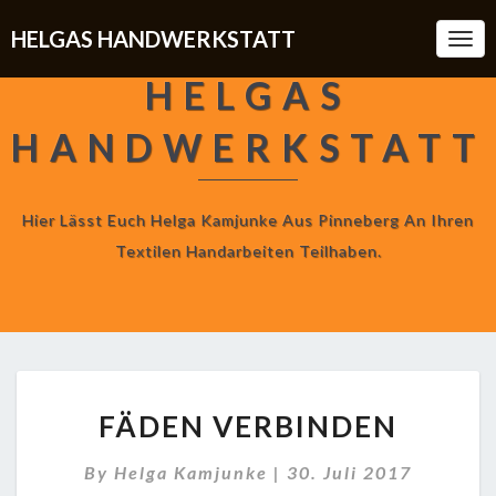
HELGAS HANDWERKSTATT
Togg
Navi
HELGAS
HANDWERKSTATT
Hier Lässt Euch Helga Kamjunke Aus Pinneberg An Ihren
Textilen Handarbeiten Teilhaben.
FÄDEN
FÄDEN VERBINDEN
VERBINDEN
By
Helga Kamjunke
|
30. Juli 2017