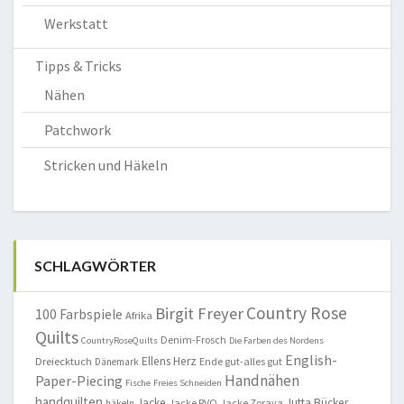
Werkstatt
Tipps & Tricks
Nähen
Patchwork
Stricken und Häkeln
SCHLAGWÖRTER
Country Rose
Birgit Freyer
100 Farbspiele
Afrika
Quilts
Denim-Frosch
CountryRoseQuilts
Die Farben des Nordens
English-
Ellens Herz
Dreiecktuch
Ende gut-alles gut
Dänemark
Handnähen
Paper-Piecing
Fische
Freies Schneiden
handquilten
Jacke
Jutta Bücker
Jacke RVO
Jacke Zoraya
häkeln