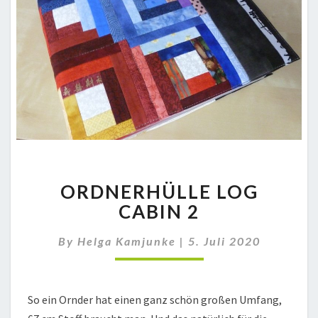
ORDNERHÜLLE
ORDNERHÜLLE LOG
LOG
CABIN
CABIN 2
2
By
Helga Kamjunke
|
5. Juli 2020
So ein Ornder hat einen ganz schön großen Umfang,