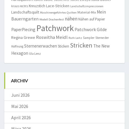
Lace-Stricken
Kreuzstich
kraus rechts
Landschaftsimpressionen
Mein
Landschaftsquilt
Material-Mix
Maschinengeführtes Quilten
nähen
Bauerngarten
Nähen auf Papier
Modell Drachenfest
Patchwork
Patchwork Gilde
PaperPiecing
Roswitha Meidl
Regina Grewe
Sampler
Sterne der
Ruth Leitz
Stricken
Sternenerwachen
The New
Sticken
Hoffnung
Hexagon
Ula Lenz
ARCHIV
Juni 2026
Mai 2026
April 2026
März 2026