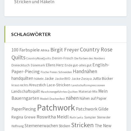
Stricken und Häkeln
SCHLAGWÖRTER
Country Rose
Birgit Freyer
100 Farbspiele
Afrika
Quilts
Denim-Frosch
CountryRoseQuilts
Die Farben des Nordens
English-
Ellens Herz
Dreiecktuch
Ende gut-alles gut
Dänemark
Handnähen
Paper-Piecing
Fische
Freies Schneiden
handquilten
Jacke
Jutta Bücker
Jacke RVO
Jacke Zoraya
häkeln
Lace-Stricken
Kreuzstich
kraus rechts
Landschaftsimpressionen
Mein
Landschaftsquilt
Material-Mix
Maschinengeführtes Quilten
nähen
Bauerngarten
Nähen auf Papier
Modell Drachenfest
Patchwork
Patchwork Gilde
PaperPiecing
Roswitha Meidl
Regina Grewe
Sampler
Sterne der
Ruth Leitz
Stricken
Sternenerwachen
The New
Sticken
Hoffnung